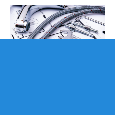
Un
dépannage sanitaire
implique souvent un
remplacement. Pour effectuer l’ensemble de vos
travaux, vous pouvez joindre notre bureau
d’études pour la conception de votre pièce d’eau.
L’installation est effectuée par nos soins et vous
permet de libérer l’esprit de toute contrainte.
Iaderosa sanitaire vous propose un service de